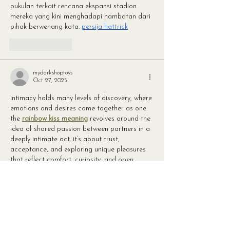
pukulan terkait rencana ekspansi stadion 
mereka yang kini menghadapi hambatan dari 
pihak berwenang kota. 
persija hattrick
Like
Reply
mydarkshoptoys
Oct 27, 2025
intimacy holds many levels of discovery, where 
emotions and desires come together as one. 
the 
rainbow kiss meaning
 revolves around the 
idea of shared passion between partners in a 
deeply intimate act. it’s about trust, 
acceptance, and exploring unique pleasures 
that reflect comfort, curiosity, and open 
communication in relationships.
Like
Reply
adultscare toys
Oct 27, 2025