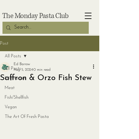
The Monday Pasta Club
Post
All Posts
Ed Barrow
All Posts
Aug 5, 2024
0 min read
Saffron & Orzo Fish Stew
Vegetarian
Meat
Fish/Shellfish
Vegan
The Art Of Fresh Pasta