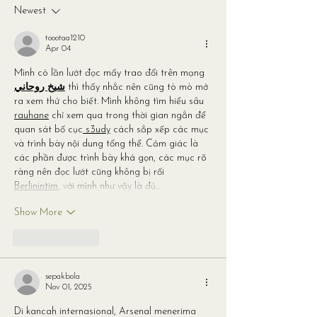
Newest
toootaa1210
Apr 04
Mình có lần lướt đọc mấy trao đổi trên mạng 
شيخ روحاني
 thì thấy nhắc nên cũng tò mò mở 
ra xem thử cho biết. Mình không tìm hiểu sâu 
rauhane
 chỉ xem qua trong thời gian ngắn để 
quan sát bố cục
 s3udy
 cách sắp xếp các mục 
và trình bày nội dung tổng thể. Cảm giác là 
các phần được trình bày khá gọn, các mục rõ 
ràng nên đọc lướt cũng không bị rối 
Berlinintim
, với mình như vậy là đủ…
Show More
Like
Reply
sepakbola
Nov 01, 2025
Di kancah internasional, Arsenal menerima 