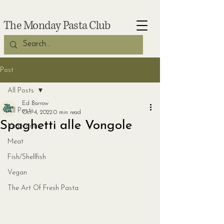
The Monday Pasta Club
Post
All Posts
Ed Barrow
All Posts
Oct 4, 2022
0 min read
Spaghetti alle Vongole
Vegetarian
Meat
Fish/Shellfish
Vegan
The Art Of Fresh Pasta