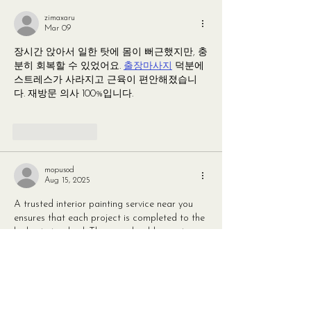
zimaxaru
Mar 09
장시간 앉아서 일한 탓에 몸이 뻐근했지만, 충
분히 회복할 수 있었어요. 
출장마사지
 덕분에 
스트레스가 사라지고 근육이 편안해졌습니
다. 재방문 의사 100%입니다.
Like
Reply
mopusod
Aug 15, 2025
A trusted interior painting service near you 
ensures that each project is completed to the 
highest standard. They use durable paints 
that resist stains and scuffs, making them 
ideal for high-traffic areas like hallways and 
kitchens. The painters protect your floors and 
guypainting.com
 furniture with drop cloths 
and plastic coverings, leaving your space 